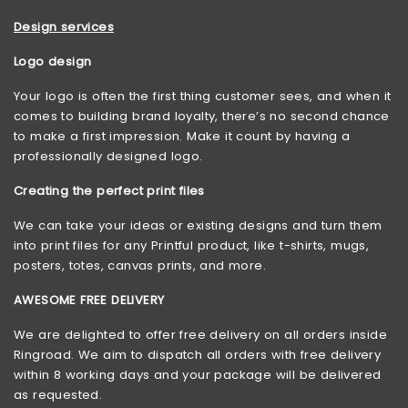
Design services
Logo design
Your logo is often the first thing customer sees, and when it
comes to building brand loyalty, there’s no second chance
to make a first impression. Make it count by having a
professionally designed logo.
Creating the perfect print files
We can take your ideas or existing designs and turn them
into print files for any Printful product, like t-shirts, mugs,
posters, totes, canvas prints, and more.
AWESOME FREE DELIVERY
We are delighted to offer free delivery on all orders inside
Ringroad. We aim to dispatch all orders with free delivery
within 8 working days and your package will be delivered
as requested.