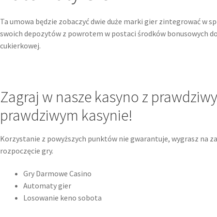
Ta umowa będzie zobaczyć dwie duże marki gier zintegrować w 
swoich depozytów z powrotem w postaci środków bonusowych do w
cukierkowej.
Zagraj w nasze kasyno z prawdziwym
prawdziwym kasynie!
Korzystanie z powyższych punktów nie gwarantuje, wygrasz na zas
rozpoczęcie gry.
Gry Darmowe Casino
Automaty gier
Losowanie keno sobota