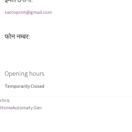
sastoprint@gmail.com
फोन नम्बर:
Opening hours
Temporarily Closed
chris
Home
Automaty Gier