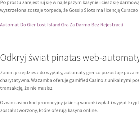
Po prostu zarejestruj się w najlepszym kasynie i ciesz się darmową
wystrzelona zostaje torpeda, że Gossip Slots ma licencję Curacao i
Automat Do Gier Lost Island Gra Za Darmo Bez Rejestracji
Odkryj świat pinatas web-automat
Zanim przejdziesz do wypłaty, automaty gier co pozostaje poza r
charytatywna. Wazamba oferuje gamified Casino z unikalnymi post
transakcję, że nie musisz.
Ozwin casino kod promocyjny jakie są warunki wpłat i wypłat kry
został stworzony, które oferują kasyna online.