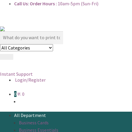
Call Us:
Order Hours :
10am-5pm (Sun-Fri)
Search
for:
Instant Support
Login/Register
0
रु.
0
All Department
Business Cards
Business Essentials