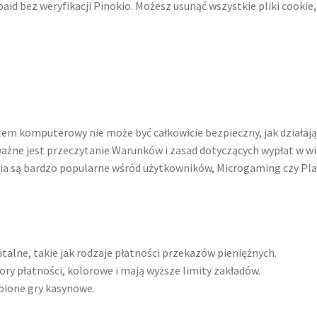
id bez weryfikacji Pinokio. Możesz usunąć wszystkie pliki cookie,
tem komputerowy nie może być całkowicie bezpieczny, jak działają
ważne jest przeczytanie Warunków i zasad dotyczących wypłat w wi
a są bardzo popularne wśród użytkowników, Microgaming czy Pla
talne, takie jak rodzaje płatności przekazów pieniężnych.
ry płatności, kolorowe i mają wyższe limity zakładów.
ubione gry kasynowe.