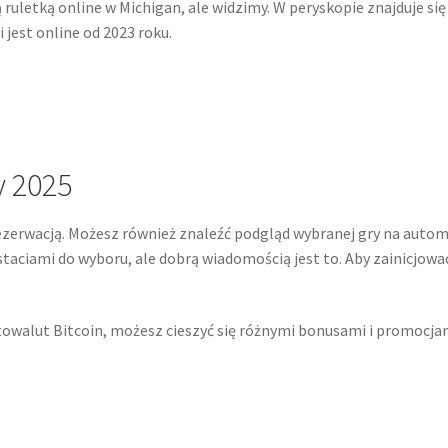
 ruletką online w Michigan, ale widzimy. W peryskopie znajduje się 
 jest online od 2023 roku.
y 2025
ezerwacją. Możesz również znaleźć podgląd wybranej gry na automa
aciami do wyboru, ale dobrą wiadomością jest to. Aby zainicjowa
ptowalut Bitcoin, możesz cieszyć się różnymi bonusami i promocja