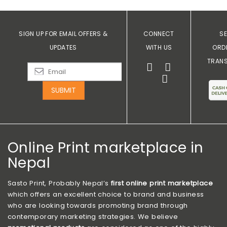
SIGN UP FOR EMAIL OFFERS &
CONNECT
S
UPDATES
WITH US
ORD
TRAN
SUBMIT
Online Print marketplace in
Nepal
Sasto Print, Probably Nepal’s
first online print marketplace
which offers an excellent choice to brand and business
who are looking towards promoting brand through
contemporary marketing strategies. We believe