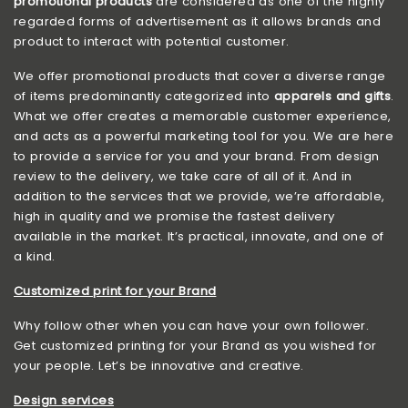
promotional products
are considered as one of the highly
regarded forms of advertisement as it allows brands and
product to interact with potential customer.
We offer promotional products that cover a diverse range
of items predominantly categorized into
apparels and gifts
.
What we offer creates a memorable customer experience,
and acts as a powerful marketing tool for you. We are here
to provide a service for you and your brand. From design
review to the delivery, we take care of all of it. And in
addition to the services that we provide, we’re affordable,
high in quality and we promise the fastest delivery
available in the market. It’s practical, innovate, and one of
a kind.
Customized print for your Brand
Why follow other when you can have your own follower.
Get customized printing for your Brand as you wished for
your people. Let’s be innovative and creative.
Design services