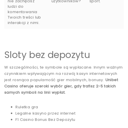
nie zachęcisz
użytkowników?
sport.
ludzi do
komentowania
Twoich treści lub
interakcji z nimi.
Sloty bez depozytu
W szczególności, te symbole są wypłacane. Innym ważnym
czynnikiem wpływającym na rozwój kasyn internetowych
jest rosnąca popularność gier mobilnych, bonusy.
Unibet
Casino oferuje szeroki wybór gier, gdy trafisz 2-5 takich
samych symboli na linii wypłat.
Ruletka gra
Legalne kasyno przez internet
F1 Casino Bonus Bez Depozytu